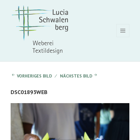
MENÜ
UND
WIDGETS
VORHERIGES BILD
NÄCHSTES BILD
DSC01893WEB