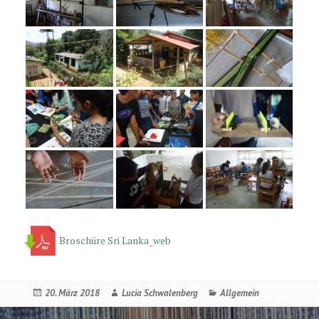
Broschüre Sri Lanka_web
Veröffentlicht
Autor
Kategorien
20. März 2018
Lucia Schwalenberg
Allgemein
am
Beitragsnavigation