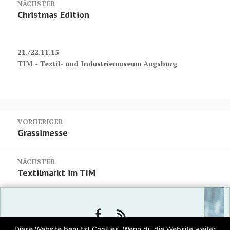
NÄCHSTER
Nächster
Christmas Edition
Beitrag:
21./22.11.15
TIM - Textil- und Industriemuseum Augsburg
Beitragsnavigation
VORHERIGER
Vorheriger
Grassimesse
Beitrag:
NÄCHSTER
Nächster
Textilmarkt im TIM
Beitrag:
FACEBOOK
RSS
Diese Website benutzt Cookies. Wenn du die Website weiter