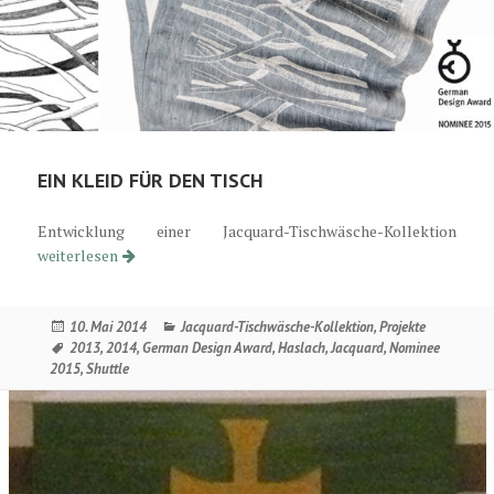
EIN KLEID FÜR DEN TISCH
Entwicklung einer Jacquard-Tischwäsche-Kollektion
Ein Kleid für den Tisch
weiterlesen
Veröffentlicht
Kategorien
10. Mai 2014
Jacquard-Tischwäsche-Kollektion
,
Projekte
am
Schlagwörter
2013
,
2014
,
German Design Award
,
Haslach
,
Jacquard
,
Nominee
2015
,
Shuttle