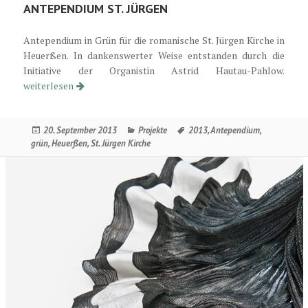
ANTEPENDIUM ST. JÜRGEN
Antependium in Grün für die romanische St. Jürgen Kirche in
Heuerßen. In dankenswerter Weise entstanden durch die
Initiative der Organistin Astrid Hautau-Pahlow.
Antependium St. Jürgen
weiterlesen
Veröffentlicht
Kategorien
Schlagwörter
20. September 2013
Projekte
2013
,
Antependium
,
am
grün
,
Heuerßen
,
St. Jürgen Kirche