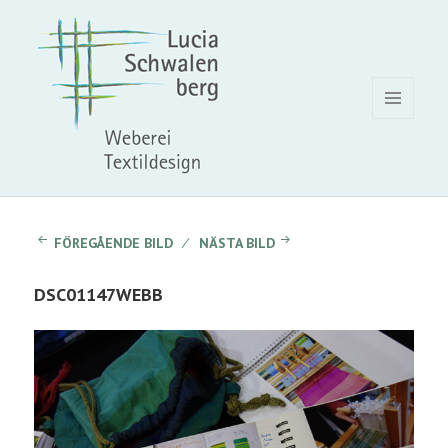
MENY
OCH
WIDGETS
FÖREGÅENDE BILD
NÄSTA BILD
DSC01147WEBB