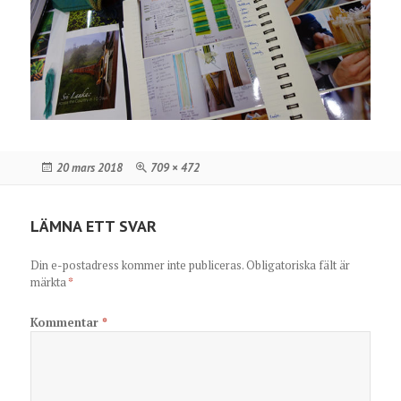
Postat
Full
20 mars 2018
709 × 472
storlek
LÄMNA ETT SVAR
Din e-postadress kommer inte publiceras.
Obligatoriska fält är
märkta
*
Kommentar
*