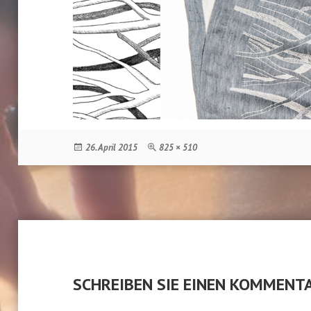
Veröffentlicht
Originalgröße
26. April 2015
825 × 510
am
SCHREIBEN SIE EINEN KOMMENT