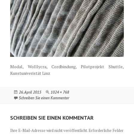
Modal, Wolllycra, Cordbindung, Pilotprojekt Shuttle,
Kunstuniveristät Linz
Veröffentlicht
Originalgröße
26. April 2015
1024 × 768
am
zu Textilentwurf, Shuttle – Kunstuniversit
Schreiben Sie einen Kommentar
SCHREIBEN SIE EINEN KOMMENTAR
Ihre E-Mail-Adresse wird nicht veröffentlicht.
Erforderliche Felder