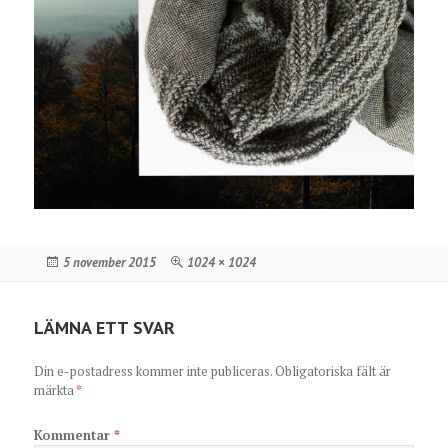
Postat
Full
5 november 2015
1024 × 1024
storlek
LÄMNA ETT SVAR
Din e-postadress kommer inte publiceras.
Obligatoriska fält är
märkta
*
Kommentar
*