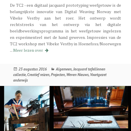
De TC2 - een digitaal jacquard prototyping weefgetouw is de
belangrijkste innovatie van Digital Weaving Norway met
Vibeke Vestby aan het roer. Het ontwerp wordt
rechtstreeks van het ontwerp via het digitale
beeldbewerkingsprogramma in het weefgetouw ingelezen
en experimenteel met de hand geweven. Impressies van de
TC2 workshop met Vibeke Vestby in Hoenefoss/Noorwegen
Workshop bei Digital Weaving Norway/Vibeke 
...
Meer lezen over
Geplaatst
Categorieën
23 augustus 2016
Algemeen
,
Jacquard tafellinnen
op
collectie
,
Creatief reizen
,
Projecten
,
Weven Nieuws
,
Voortgezet
onderwijs