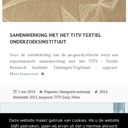
SAMENWERKING MET HET TITV TEXTIEL
ONDERZOEKSINSTITUUT
Voor de ontwikkeling van de jacquardcollectie werd een
experimentele samenwerking met het TITV - Textile
Research Institute Thüringen-Vogtland - opgezet.
Kooperation mit dem TITV Textilforschungsinsti
Meer lezen over
Geplaatst
Categorieën
Tags
5 mei 2014
Projecten
,
Voortgezet onderwijs
2014
,
op
Heimtextil 2015
,
Jacquard
,
TITV Greiz
,
Video
FACEBOOK
RSS
Deze website maakt gebruik van cookies. Als u de website
blijft gebruiken, gaan wij ervan uit dat u hiermee akkoord