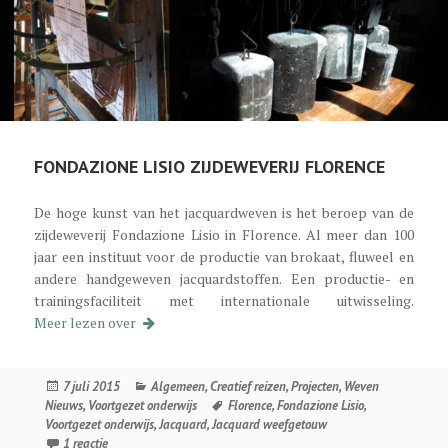
FONDAZIONE LISIO ZIJDEWEVERIJ FLORENCE
De hoge kunst van het jacquardweven is het beroep van de
zijdeweverij Fondazione Lisio in Florence. Al meer dan 100
jaar een instituut voor de productie van brokaat, fluweel en
andere handgeweven jacquardstoffen. Een productie- en
trainingsfaciliteit met internationale uitwisseling.
Fondazione Lisio Seidenweberei Florenz
Meer lezen over
Geplaatst
Categorieën
7 juli 2015
Algemeen
,
Creatief reizen
,
Projecten
,
Weven
op
Tags
Nieuws
,
Voortgezet onderwijs
Florence
,
Fondazione Lisio
,
Voortgezet onderwijs
,
Jacquard
,
Jacquard weefgetouw
op Fondazione Lisio Seidenweberei Florenz
1 reactie