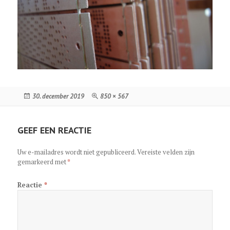
Geplaatst
Volledige
30. december 2019
850 × 567
op
grootte
GEEF EEN REACTIE
Uw e-mailadres wordt niet gepubliceerd.
Vereiste velden zijn
gemarkeerd met
*
Reactie
*