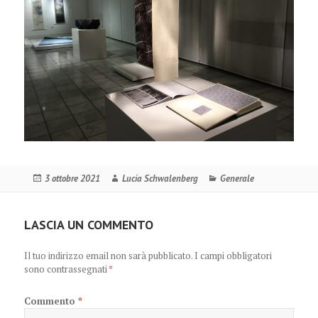
Scritto
Autore
Categorie
3 ottobre 2021
Lucia Schwalenberg
Generale
il
LASCIA UN COMMENTO
Il tuo indirizzo email non sarà pubblicato.
I campi obbligatori
sono contrassegnati
*
Commento
*