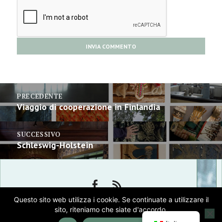
Navigazione
PRECEDENTE
articoli
Articolo
Viaggio di cooperazione in Finlandia
precedente:
SUCCESSIVO
Articolo
Schleswig-Holstein
successivo:
FACEBOOK
RSS
Questo sito web utilizza i cookie. Se continuate a utilizzare il
sito, riteniamo che siate d'accordo.
IMPRONTA
PROTEZIONE DEI DATI