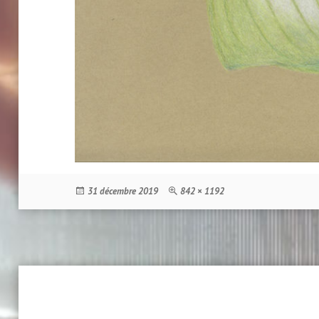
Publié
Taille
31 décembre 2019
842 × 1192
le
réelle