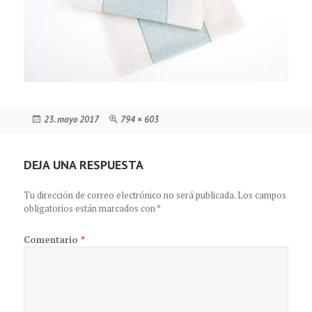
Publicado
Tamaño
23. mayo 2017
794 × 603
el
completo
DEJA UNA RESPUESTA
Tu dirección de correo electrónico no será publicada.
Los campos
obligatorios están marcados con
*
Comentario
*