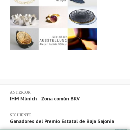
Navegación
ANTERIOR
de
Entrada
IHM Múnich - Zona común BKV
entradas
anterior:
SIGUIENTE
Entrada
Ganadores del Premio Estatal de Baja Sajonia
siguiente: